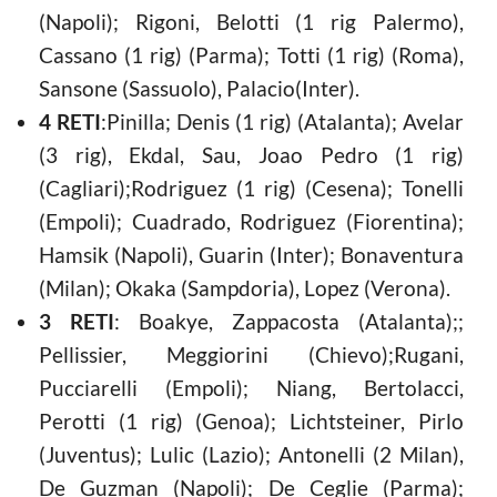
(Napoli); Rigoni, Belotti (1 rig Palermo),
Cassano (1 rig) (Parma); Totti (1 rig) (Roma),
Sansone (Sassuolo), Palacio(Inter).
4 RETI
:Pinilla; Denis (1 rig) (Atalanta); Avelar
(3 rig), Ekdal, Sau, Joao Pedro (1 rig)
(Cagliari);Rodriguez (1 rig) (Cesena); Tonelli
(Empoli); Cuadrado, Rodriguez (Fiorentina);
Hamsik (Napoli), Guarin (Inter); Bonaventura
(Milan); Okaka (Sampdoria), Lopez (Verona).
3 RETI
: Boakye, Zappacosta (Atalanta);;
Pellissier, Meggiorini (Chievo);Rugani,
Pucciarelli (Empoli); Niang, Bertolacci,
Perotti (1 rig) (Genoa); Lichtsteiner, Pirlo
(Juventus); Lulic (Lazio); Antonelli (2 Milan),
De Guzman (Napoli); De Ceglie (Parma);