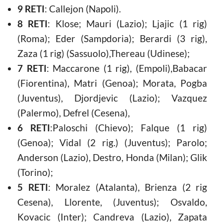
9 RETI
: Callejon (Napoli).
8 RETI
: Klose; Mauri (Lazio); Ljajic (1 rig)
(Roma); Eder (Sampdoria); Berardi (3 rig),
Zaza (1 rig) (Sassuolo),Thereau (Udinese);
7 RETI
: Maccarone (1 rig), (Empoli),Babacar
(Fiorentina), Matri (Genoa); Morata, Pogba
(Juventus), Djordjevic (Lazio); Vazquez
(Palermo), Defrel (Cesena),
6 RETI
:Paloschi (Chievo); Falque (1 rig)
(Genoa); Vidal (2 rig.) (Juventus); Parolo;
Anderson (Lazio), Destro, Honda (Milan); Glik
(Torino);
5 RETI
: Moralez (Atalanta), Brienza (2 rig
Cesena), Llorente, (Juventus); Osvaldo,
Kovacic (Inter); Candreva (Lazio), Zapata