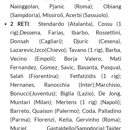
Nainggolan, Pjanic (Roma); Obiang
(Sampdoria), Missiroli, Acerbi (Sassuolo).
2 RETI
: Stendardo (Atalanta), Cossu (1
rig),Dessena, Farias, Ibarbo, Rossettini,
Donsah (Cagliari); Djuric (Cesena),
Lazarevic,Izco(Chievo); Tavano (1 rig), Barba,
Vecino (Empoli); Borja Valero, Mati
Fernandez, Gomez, Savic, Basanta, Pasqual,
Salah (Fiorentina); Fetfatzidis (1 rig);
Hernanes, Ranocchia (Inter);Marchisio,
Bonucci(Juventus); Biglia (Lazio), De Jong,
Muntari (Milan); Mertens (1 rig) (Napoli);
Barreto, Quaison (Palermo); Coda, Palladino
(Parma); Florenzi, Keita, Gervinho (Roma);
Muriel, Gastaldello(Sampdoria);Taider