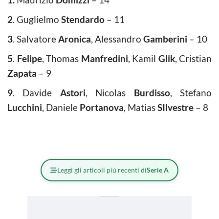
2
. Guglielmo
Stendardo
– 11
3
. Salvatore
Aronica
, Alessandro
Gamberini
– 10
5
.
Felipe
, Thomas
Manfredini
, Kamil
Glik
, Cristian
Zapata
– 9
9
. Davide
Astori
, Nicolas
Burdisso
, Stefano
Lucchini
, Daniele
Portanova
, Matias
SIlvestre
– 8
Leggi gli articoli più recenti di
Serie A