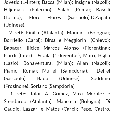
Jovetic (1-Inter); Bacca (Milan); Insigne (Napoli);
Hiljemark (Palermo); Salah (Roma); Baselli
(Torino); Floro Flores (Sassuolo);D.Zapata
(Udinese).
–
2 reti:
Pinilla (Atalanta); Mounier (Bologna);
Borriello (Carpi); Birsa e Meggiorini (Chievo);
Babacar, Ilicice Marcos Alonso (Fiorentina);
Icardi (Inter); Dybala (1-Juventus); Matri, Biglia
(Lazio); Bonaventura, (Milan); Allan (Napoli);
Pjanic (Roma); Muriel (Sampdoria); Defrel
(Sassuolo), Badu (Udinese), Soddimo
(Frosinone), Soriano (Sampdoria)
–
1 rete:
Toloi, A. Gomez, Maxi Moralez e
Stendardo (Atalanta); Mancosu (Bologna); Di
Gaudio, Lazzari e Matos (Carpi); Pepe, Castro,