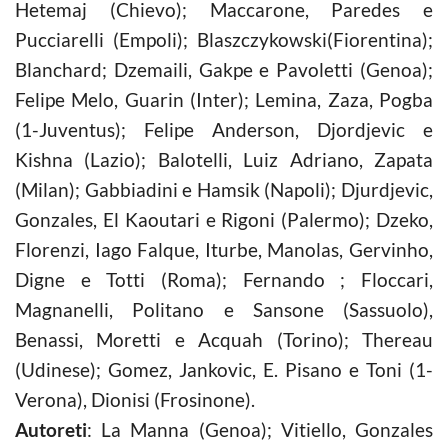
Hetemaj (Chievo); Maccarone, Paredes e
Pucciarelli (Empoli); Blaszczykowski(Fiorentina);
Blanchard; Dzemaili, Gakpe e Pavoletti (Genoa);
Felipe Melo, Guarin (Inter); Lemina, Zaza, Pogba
(1-Juventus); Felipe Anderson, Djordjevic e
Kishna (Lazio); Balotelli, Luiz Adriano, Zapata
(Milan); Gabbiadini e Hamsik (Napoli); Djurdjevic,
Gonzales, El Kaoutari e Rigoni (Palermo); Dzeko,
Florenzi, Iago Falque, Iturbe, Manolas, Gervinho,
Digne e Totti (Roma); Fernando ; Floccari,
Magnanelli, Politano e Sansone (Sassuolo),
Benassi, Moretti e Acquah (Torino); Thereau
(Udinese); Gomez, Jankovic, E. Pisano e Toni (1-
Verona), Dionisi (Frosinone).
Autoreti
: La Manna (Genoa); Vitiello, Gonzales