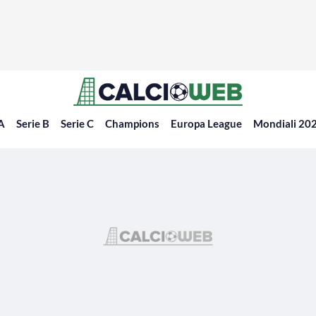
 A
Serie B
Serie C
Champions
Europa League
Mondiali 20