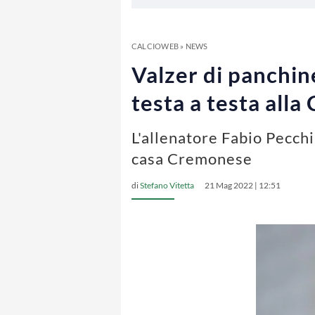
CALCIOWEB
»
NEWS
Valzer di panchine
testa a testa all
L'allenatore Fabio Pecchi
casa Cremonese
di
Stefano Vitetta
21 Mag 2022 | 12:51