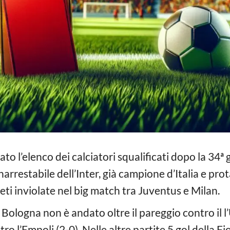
ato l’elenco dei calciatori squalificati dopo la 34
arrestabile dell’Inter, già campione d’Italia e pro
reti inviolate nel big match tra Juventus e Milan.
ologna non è andato oltre il pareggio contro il l’
ro l’Empoli (2-0). Nelle altre partite 5 gol della Fi