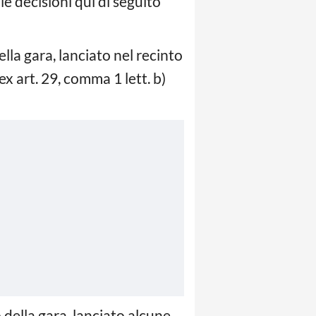
le decisioni qui di seguito
ella gara, lanciato nel recinto
x art. 29, comma 1 lett. b)
 della gara, lanciato alcune