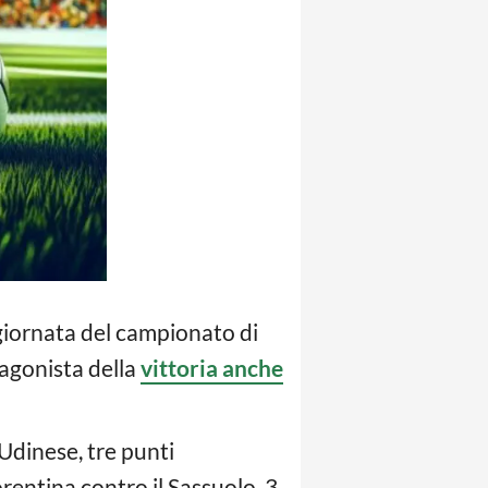
ª giornata del campionato di
tagonista della
vittoria anche
Udinese, tre punti
orentina contro il Sassuolo, 3