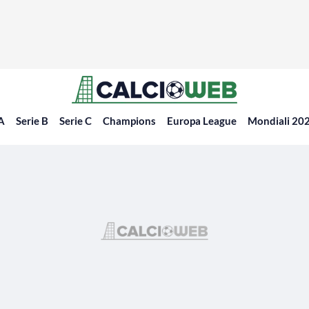
 A
Serie B
Serie C
Champions
Europa League
Mondiali 20