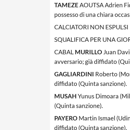
TAMEZE
AOUTSA Adrien Fide
possesso di una chiara occas
CALCIATORI NON ESPULSI
SQUALIFICA PER UNA GIO
CABAL
MURILLO
Juan David
avversario; già diffidato (Qu
GAGLIARDINI
Roberto (Monz
diffidato (Quinta sanzione).
MUSAH
Yunus Dimoara (Mila
(Quinta sanzione).
PAYERO
Martin Ismael (Udin
diffidato (Quinta sanzione).