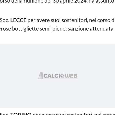
 corso della riunione del 30 aprile 2024, ha assunto 
 Soc.
LECCE
per avere suoi sostenitori, nel corso d
ose bottigliette semi-piene; sanzione attenuata e
 Soc.
TORINO
per avere suoi sostenitori, nel corso