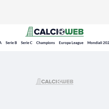
 A
Serie B
Serie C
Champions
Europa League
Mondiali 20