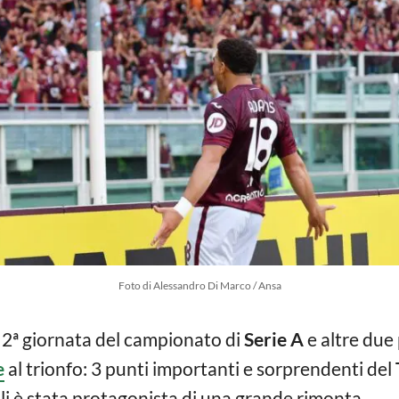
Foto di Alessandro Di Marco / Ansa
2ª giornata del campionato di
Serie A
e altre due
e
al trionfo: 3 punti importanti e sorprendenti del
li è stata protagonista di una grande rimonta.