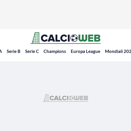
 A
Serie B
Serie C
Champions
Europa League
Mondiali 20