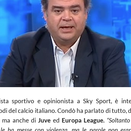
ista sportivo e opinionista a Sky Sport, è int
i del calcio italiano. Condò ha parlato di tutto, d
ma anche di
Juve
ed
Europa League.
“Soltanto
 le ha messe con violenza, ma le parole non eran