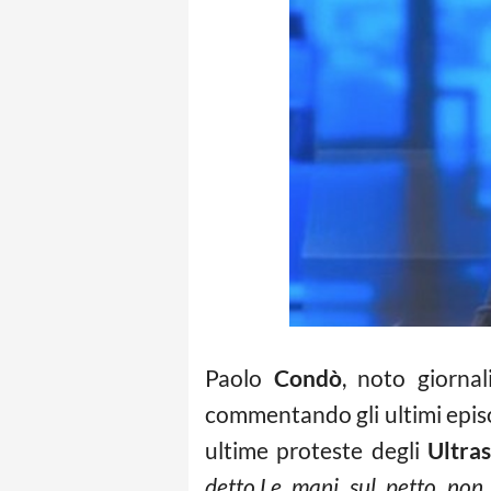
Paolo
Condò
, noto giornal
commentando gli ultimi episod
ultime proteste degli
Ultras
detto.Le mani sul petto non