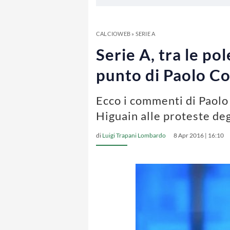
CALCIOWEB
»
SERIE A
Serie A, tra le po
punto di Paolo C
Ecco i commenti di Paolo C
Higuain alle proteste deg
di
Luigi Trapani Lombardo
8 Apr 2016 | 16:10