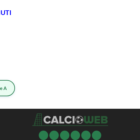
NUTI
ie A