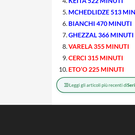
KEITA 522 MINUTI
MCHEDLIDZE 513 MI
BIANCHI 470 MINUTI
GHEZZAL 366 MINUTI
VARELA 355 MINUTI
CERCI 315 MINUTI
ETO’O 225 MINUTI
Leggi gli articoli più recenti di
Ser