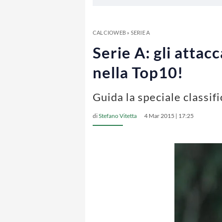
CALCIOWEB
»
SERIE A
Serie A: gli atta
nella Top10!
Guida la speciale classif
di
Stefano Vitetta
4 Mar 2015 | 17:25