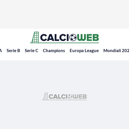
 A
Serie B
Serie C
Champions
Europa League
Mondiali 20