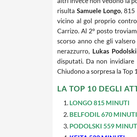
altri invece non vedono la po
risulta
Samuele Longo
, 815
vicino al gol proprio contr
Carrizo. Al 2° posto trovia
scorso anno che gli valsero i
nerazzurro,
Lukas Podolski
disputati. Da non invidiare
Chiudono a sorpresa la Top 1
LA TOP 10 DEGLI 
LONGO 815 MINUTI
BELFODIL 670 MINUT
PODOLSKI 559 MINUT