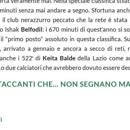
rta veramente mai. Nella speciale classifica stila
 minuti senza mai andare a segno. Sfortuna anche
o il club nerazzurro peccato che la rete è stata
mo Ishak
Belfodil
: i 670 minuti di quest’anno si 
l “primo posto” assoluto in questa classifica. Su
, arrivato a gennaio e ancora a secco di reti,
 anche i 522′ di
Keita Balde
della Lazio come 
o due calciatori che avrebbero dovuto essere deci
ATTACCANTI CHE… NON SEGNANO MA
I
I