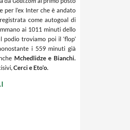
ta da
Goal.com
al primo posto
 per l’ex Inter che è andato
 registrata come autogoal di
sommano ai 1011 minuti dello
l podio troviamo poi il ‘flop’
 nonostante i 559 minuti già
anche
Mchedlidze e Bianchi.
sivi,
Cerci e Eto’o.
I