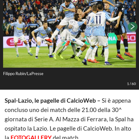
Filippo Rubin/LaPresse
F
1
/
60
Spal-Lazio, le pagelle di CalcioWeb –
Si è appena
concluso uno dei match delle 21.00 della 30^
giornata di Serie A. Al Mazza di Ferrara, la Spal ha
ospitato la Lazio. Le pagelle di CalcioWeb. In alto
la
FOTOGALLERY
del match.