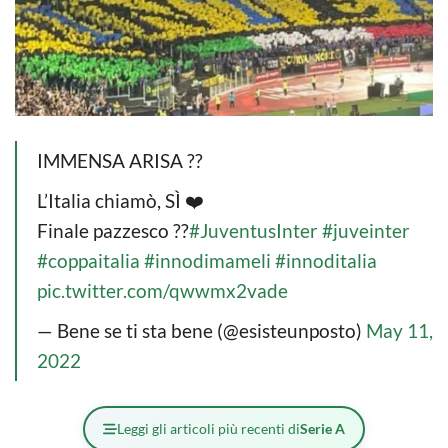
IMMENSA ARISA ??
L’Italia chiamò, SÌ ❤️
Finale pazzesco ??
#JuventusInter
#juveinter
#coppaitalia
#innodimameli
#innoditalia
pic.twitter.com/qwwmx2vade
— Bene se ti sta bene (@esisteunposto)
May 11,
2022
Leggi gli articoli più recenti di
Serie A