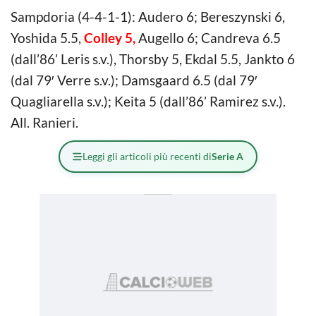
Sampdoria (4-4-1-1): Audero 6; Bereszynski 6,
Yoshida 5.5,
Colley 5,
Augello 6; Candreva 6.5
(dall’86’ Leris s.v.), Thorsby 5, Ekdal 5.5, Jankto 6
(dal 79′ Verre s.v.); Damsgaard 6.5 (dal 79′
Quagliarella s.v.); Keita 5 (dall’86’ Ramirez s.v.).
All. Ranieri.
Leggi gli articoli più recenti di
Serie A