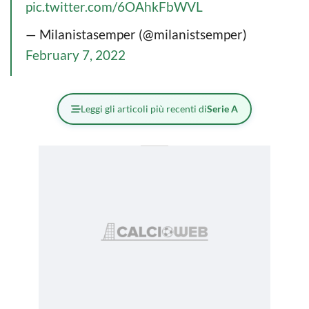
pic.twitter.com/6OAhkFbWVL
— Milanistasemper (@milanistsemper)
February 7, 2022
Leggi gli articoli più recenti di
Serie A