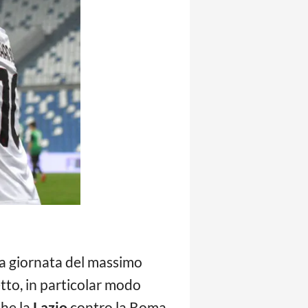
a giornata del massimo
etto, in particolar modo
che la
Lazio
contro la Roma