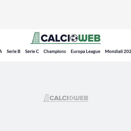
 A
Serie B
Serie C
Champions
Europa League
Mondiali 20