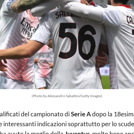
(Photo by Alessandro Sabattini/Getty Images)
alificati del campionato di
Serie A
dopo la 18esim
e interessanti indicazioni soprattutto per lo scud
ha avuto la meglio della
Juventus
, molto bene an