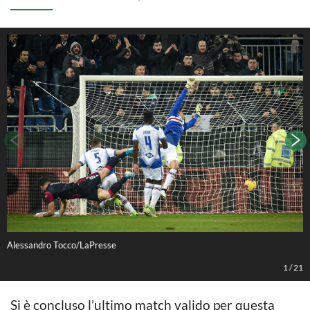
Alessandro Tocco/LaPresse
A
1
/
21
Si è concluso l’ultimo match valido per questa