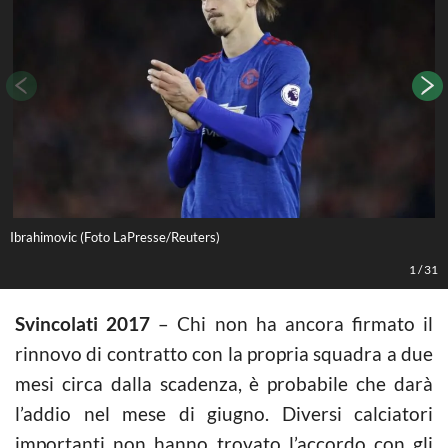
Ibrahimovic (Foto LaPresse/Reuters)
D
1
/
31
Svincolati 2017
– Chi non ha ancora firmato il
rinnovo di contratto con la propria squadra a due
mesi circa dalla scadenza, è probabile che darà
l’addio nel mese di giugno. Diversi calciatori
importanti non hanno trovato l’accordo con gli