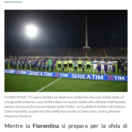
FIORENTINA: “Ci siamo sentiti con Andrea e confermo che con i Della Valle c’e’
una grande sintonia. La priorità è dare un nuovo stadio alla città perchèP questo
penso che sia anche la priorità per tutta l’Italia". Lo ha detto il sindaco di Firenze,
Dario Nardella, ospite nel ritiro della Nazionale a Coverciano. Foto LaPresse -
Massimo Paolone
Mentre la
Fiorentina
si prepara per la sfida di