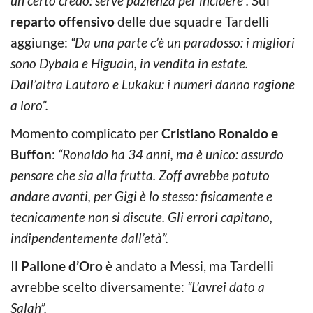
un certo credo: serve pazienza per incidere”.
Sul
reparto offensivo
delle due squadre Tardelli
aggiunge:
“Da una parte c’è un paradosso: i migliori
sono Dybala e Higuain, in vendita in estate.
Dall’altra Lautaro e Lukaku: i numeri danno ragione
a loro”.
Momento complicato per
Cristiano Ronaldo e
Buffon
:
“Ronaldo ha 34 anni, ma è unico: assurdo
pensare che sia alla frutta. Zoff avrebbe potuto
andare avanti, per Gigi è lo stesso: fisicamente e
tecnicamente non si discute. Gli errori capitano,
indipendentemente dall’età”.
Il
Pallone d’Oro
è andato a Messi, ma Tardelli
avrebbe scelto diversamente:
“L’avrei dato a
Salah”.