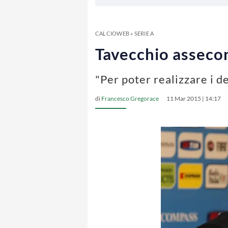
CALCIOWEB
»
SERIE A
Tavecchio assecon
"Per poter realizzare i d
di
Francesco Gregorace
11 Mar 2015 | 14:17