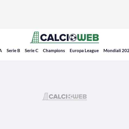
 A
Serie B
Serie C
Champions
Europa League
Mondiali 20