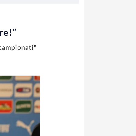
re!”
 campionati"