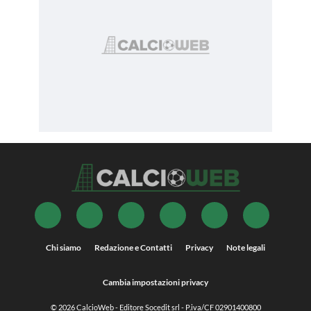
Chi siamo
Redazione e Contatti
Privacy
Note legali
Cambia impostazioni privacy
© 2026
CalcioWeb
- Editore Socedit srl - P.iva/CF 02901400800