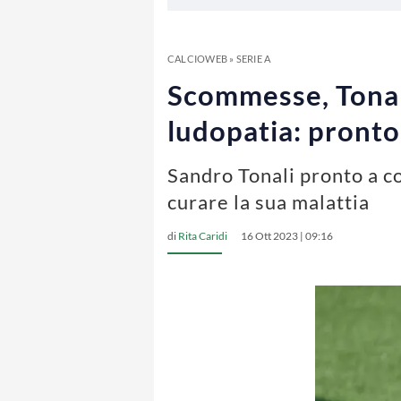
CALCIOWEB
»
SERIE A
Scommesse, Tonali
ludopatia: pronto
Sandro Tonali pronto a co
curare la sua malattia
di
Rita Caridi
16 Ott 2023 | 09:16