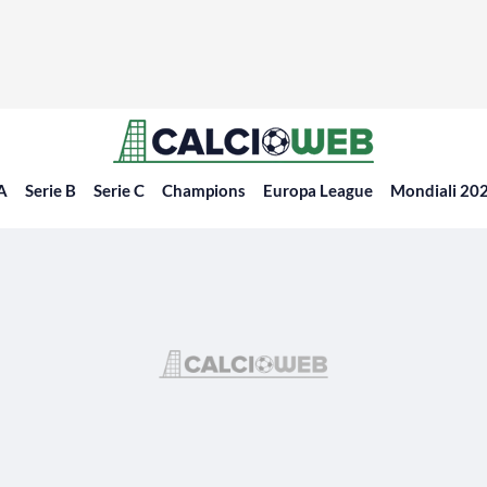
 A
Serie B
Serie C
Champions
Europa League
Mondiali 20