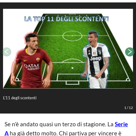
L'11 degli scontenti
M
1
/
12
Se n’è andato quasi un terzo di stagione. La
Serie
A
ha già detto molto. Chi partiva per vincere è