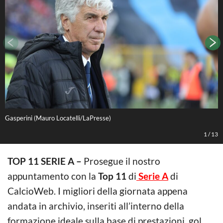
Gasperini (Mauro Locatelli/LaPresse)
C
1
/
13
TOP 11 SERIE A –
Prosegue il nostro
appuntamento con la
Top 11
di
Serie A
di
CalcioWeb. I migliori della giornata appena
andata in archivio, inseriti all’interno della
formazione ideale sulla base di prestazioni, gol,