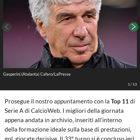
Gasperini (Atalanta) Cafaro/LaPresse
S
1
/
13
Prosegue il nostro appuntamento con la
Top 11
di
Serie A di CalcioWeb. I migliori della giornata
appena andata in archivio, inseriti all’interno
della formazione ideale sulla base di prestazioni,
gol, giocate decisive. Il 33° turno si è concluso ieri