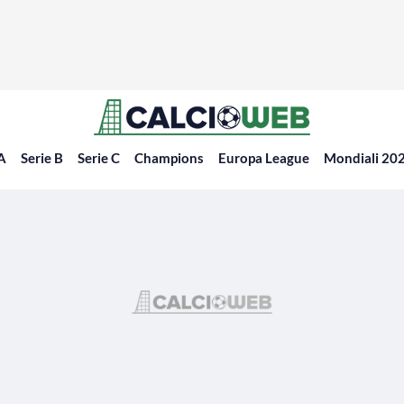
 A
Serie B
Serie C
Champions
Europa League
Mondiali 20