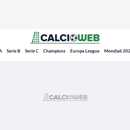
 A
Serie B
Serie C
Champions
Europa League
Mondiali 20