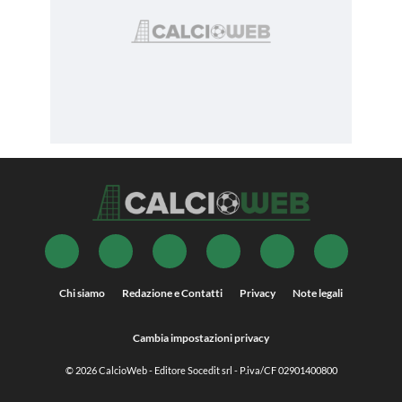
Chi siamo
Redazione e Contatti
Privacy
Note legali
Cambia impostazioni privacy
© 2026
CalcioWeb
- Editore Socedit srl - P.iva/CF 02901400800