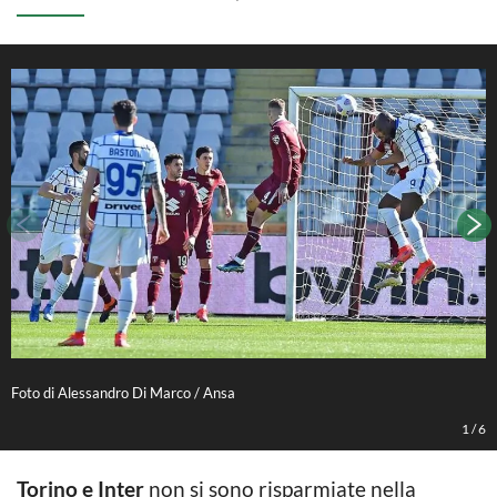
Foto di Alessandro Di Marco / Ansa
F
1
/
6
Torino e Inter
non si sono risparmiate nella