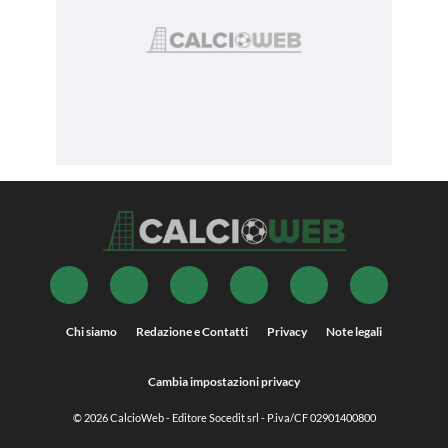
Chi siamo
Redazione e Contatti
Privacy
Note legali
Cambia impostazioni privacy
© 2026
CalcioWeb
- Editore Socedit srl - P.iva/CF 02901400800