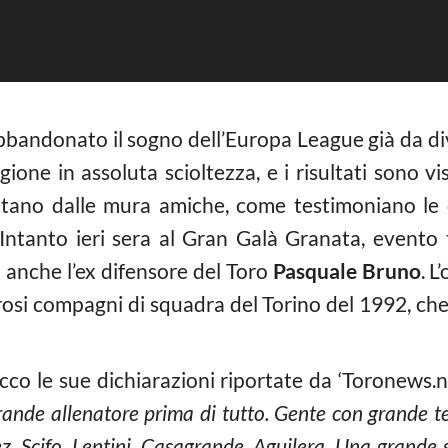
bandonato il sogno dell’Europa League già da div
ione in assoluta scioltezza, e i risultati sono vis
ntano dalle mura amiche, come testimoniano le 
 Intanto ieri sera al Gran Galà Granata, evento
ri anche l’ex difensore del Toro
Pasquale Bruno
. L
osi compagni di squadra del Torino del 1992, che
co le sue dichiarazioni riportate da ‘Toronews.n
rande allenatore prima di tutto. Gente con grande t
, Scifo, Lentini, Casagrande, Aguilera. Una grande s