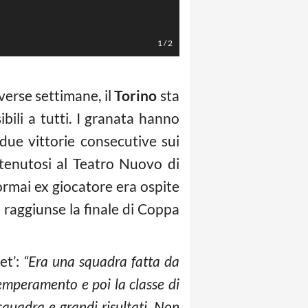
Pasquale Bruno
1
/
2
erse settimane, il
Torino
sta
ibili a tutti. I granata hanno
due vittorie consecutive sui
 tenutosi al Teatro Nuovo di
’ormai ex giocatore era ospite
 raggiunse la finale di Coppa
et’:
“Era una squadra fatta da
emperamento e poi la classe di
quadra e grandi risultati. Non