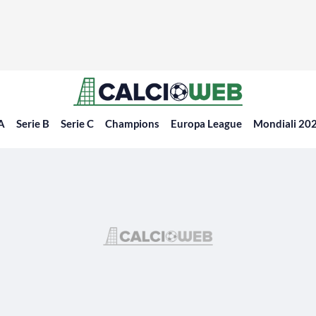
 A
Serie B
Serie C
Champions
Europa League
Mondiali 20