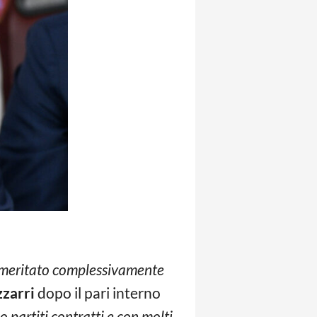
o meritato complessivamente
zarri
dopo il pari interno
 partiti contratti e con molti