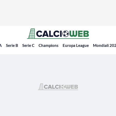
 A
Serie B
Serie C
Champions
Europa League
Mondiali 20