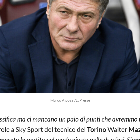
Marco Alpozzi/LaPresse
lassifica ma ci mancano un paio di punti che avremm
ole a Sky Sport del tecnico del
Torino
Walter
Maz
arato la partita nel modo giusto nelle due fasi. Siamo