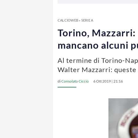
CALCIOWEB
»
SERIE A
Torino, Mazzarri: 
mancano alcuni p
Al termine di Torino-Napol
Walter Mazzarri: queste 
di
Consolato Cicciù
6 Ott 2019 | 21:16