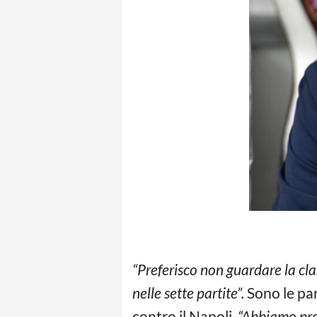
“Preferisco non guardare la c
nelle sette partite”.
Sono le par
contro il Napoli.
“Abbiamo prep