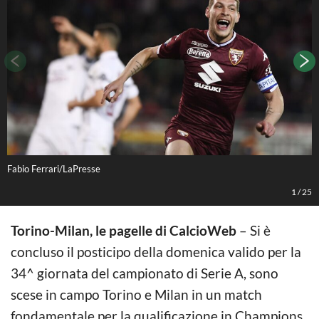
Fabio Ferrari/LaPresse
F
1
/
25
Torino-Milan, le pagelle di CalcioWeb
– Si è
concluso il posticipo della domenica valido per la
34^ giornata del campionato di Serie A, sono
scese in campo Torino e Milan in un match
fondamentale per la qualificazione in Champions