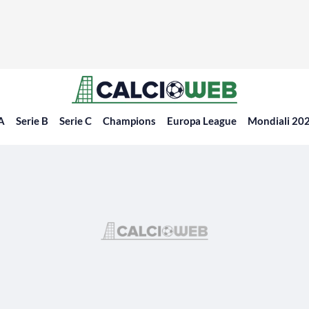
 A
Serie B
Serie C
Champions
Europa League
Mondiali 20