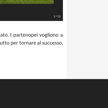
LaPresse/Spada
1
/
13
ato. I partenopei vogliono a
 tutto per tornare al successo,