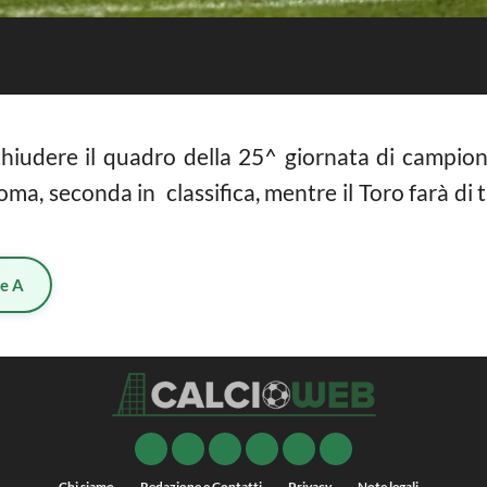
hiudere il quadro della 25^ giornata di campion
 Roma, seconda in classifica, mentre il Toro farà di
ie A
Chi siamo
Redazione e Contatti
Privacy
Note legali