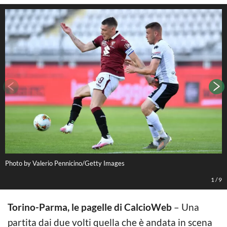
Photo by Valerio Pennicino/Getty Images
P
1
/
9
Torino-Parma, le pagelle di CalcioWeb
– Una
partita dai due volti quella che è andata in scena