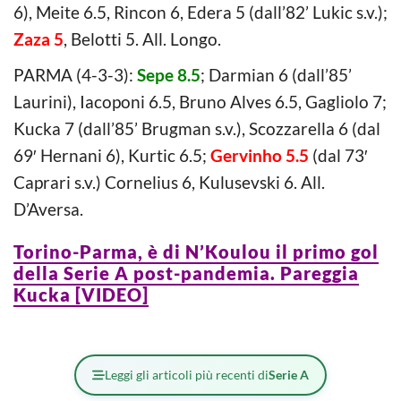
6), Meite 6.5, Rincon 6, Edera 5 (dall’82’ Lukic s.v.);
Zaza 5
, Belotti 5. All. Longo.
PARMA (4-3-3):
Sepe 8.5
; Darmian 6 (dall’85’
Laurini), Iacoponi 6.5, Bruno Alves 6.5, Gagliolo 7;
Kucka 7 (dall’85’ Brugman s.v.), Scozzarella 6 (dal
69′ Hernani 6), Kurtic 6.5;
Gervinho 5.5
(dal 73′
Caprari s.v.) Cornelius 6, Kulusevski 6. All.
D’Aversa.
Torino-Parma, è di N’Koulou il primo gol
della Serie A post-pandemia. Pareggia
Kucka [VIDEO]
Leggi gli articoli più recenti di
Serie A