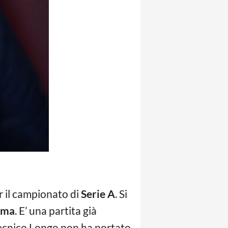
r il campionato di
Serie A
. Si
rma
. E’ una partita già
 tecnico Longo non ha portato