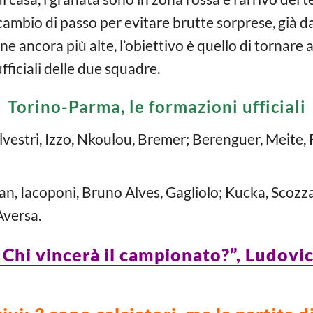
n cambio di passo per evitare brutte sorprese, già da
e ancora più alte, l’obiettivo è quello di tornare 
fficiali delle due squadre.
Torino-Parma, le formazioni ufficiali
vestri, Izzo, Nkoulou, Bremer; Berenguer, Meite, R
, Iacoponi, Bruno Alves, Gagliolo; Kucka, Scozzar
Aversa.
Chi vincerà il campionato?”, Ludovic