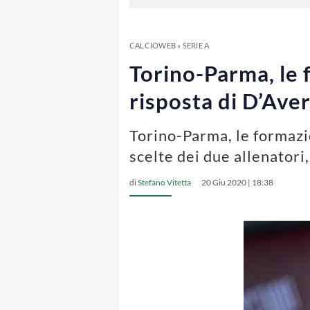
CALCIOWEB
»
SERIE A
Torino-Parma, le f
risposta di D’Ave
Torino-Parma, le formazio
scelte dei due allenatori,
di
Stefano Vitetta
20 Giu 2020 | 18:38