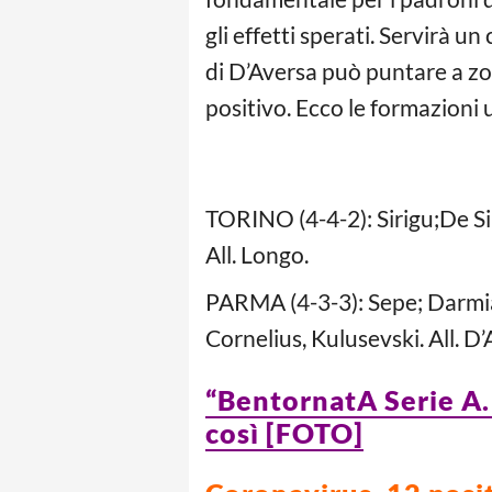
gli effetti sperati. Servirà u
di D’Aversa può puntare a zon
positivo. Ecco le formazioni u
TORINO (4-4-2): Sirigu;De Sil
All. Longo.
PARMA (4-3-3): Sepe; Darmian
Cornelius, Kulusevski. All. D’
“BentornatA Serie A. 
così [FOTO]