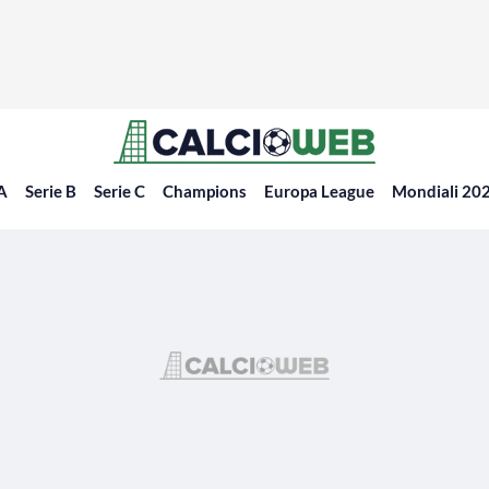
 A
Serie B
Serie C
Champions
Europa League
Mondiali 20