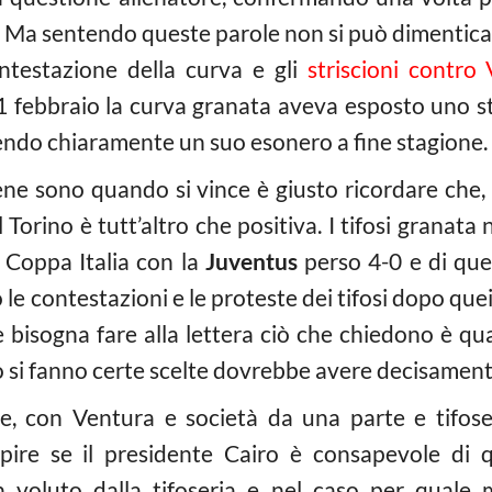
. Ma sentendo queste parole non si può dimentica
ntestazione della curva e gli
striscioni contro
 febbraio la curva granata aveva esposto uno str
dendo chiaramente un suo esonero a fine stagione.
bene sono quando si vince è giusto ricordare che, 
l Torino è tutt’altro che positiva. I tifosi granat
i Coppa Italia con la
Juventus
perso 4-0 e di que
contestazioni e le proteste dei tifosi dopo quei ri
bisogna fare alla lettera ciò che chiedono è qu
 si fanno certe scelte dovrebbe avere decisament
e, con Ventura e società da una parte e tifoser
pire se il presidente Cairo è consapevole di 
n voluto dalla tifoseria e nel caso per quale 