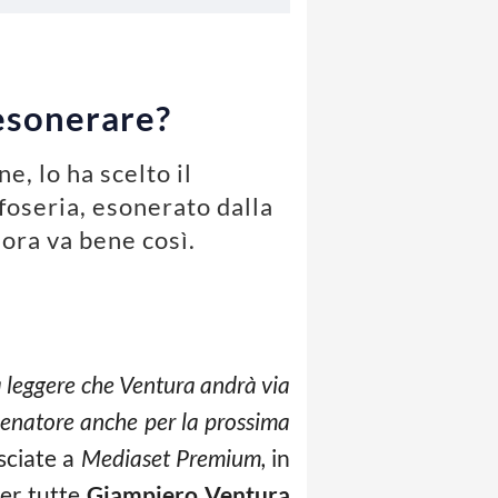
 esonerare?
e, lo ha scelto il
foseria, esonerato dalla
lora va bene così.
a leggere che Ventura andrà via
llenatore anche per la prossima
asciate a
Mediaset Premium,
in
per tutte
Giampiero Ventura