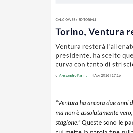
CALCIOWEB
»
EDITORIALI
Torino, Ventura r
Ventura resterà l’allenat
presidente, ha scelto que
curva con tanto di strisci
di
Alessandro Farina
4 Apr 2016 | 17:16
“Ventura ha ancora due anni di
ma non è assolutamente vero, h
stagione.”
Queste sono le par
cui mette la parola fine su