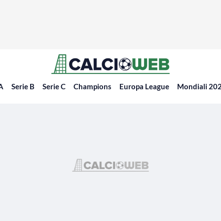
 A
Serie B
Serie C
Champions
Europa League
Mondiali 20