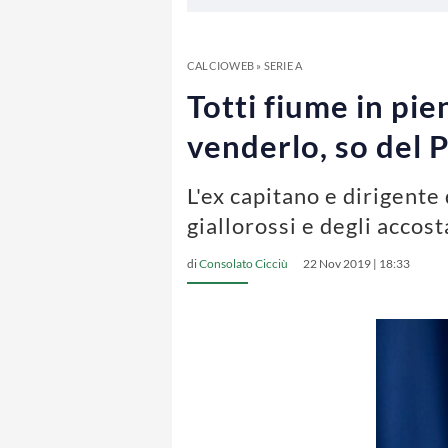
CALCIOWEB
»
SERIE A
Totti fiume in pi
venderlo, so del
L'ex capitano e dirigente
giallorossi e degli accos
di
Consolato Cicciù
22 Nov 2019 | 18:33