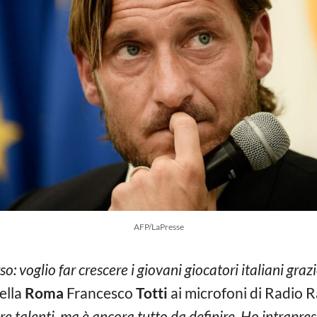
AFP/LaPresse
: voglio far crescere i giovani giocatori italiani graz
della
Roma
Francesco
Totti
ai microfoni di Radio R
are talenti, ma è ancora tutto da definire. Ho intrapr