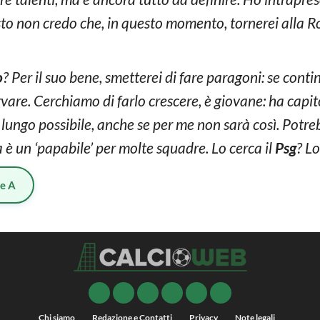
esto non credo che, in questo momento, tornerei alla 
o
? Per il suo bene, smetterei di fare paragoni: se contin
servare. Cerchiamo di farlo crescere, è giovane: ha cap
 lungo possibile, anche se per me non sarà così. Potre
è un ‘papabile’ per molte squadre. Lo cerca il
Psg
? Lo
ie A
Chi siamo
Redazione e Contatti
Privacy
Note legali