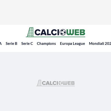
 A
Serie B
Serie C
Champions
Europa League
Mondiali 20