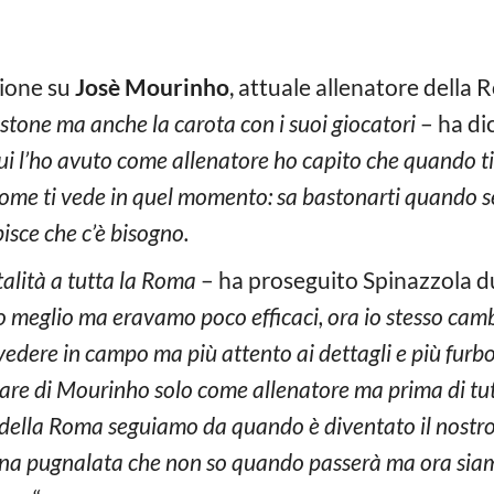
ione su
Josè Mourinho
, attuale allenatore della 
stone ma anche la carota con i suoi giocatori
– ha dic
cui l’ho avuto come allenatore ho capito che quando ti
come ti vede in quel momento: sa bastonarti quando se
isce che c’è bisogno.
lità a tutta la Roma
– ha proseguito Spinazzola du
 meglio ma eravamo poco efficaci, ora io stesso camb
dere in campo ma più attento ai dettagli e più furbo i
lare di Mourinho solo come allenatore ma prima di tu
 della Roma seguiamo da quando è diventato il nostro 
ta una pugnalata che non so quando passerà ma ora sia