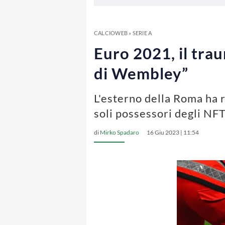
CALCIOWEB
»
SERIE A
Euro 2021, il tra
di Wembley”
L'esterno della Roma ha 
soli possessori degli NF
di
Mirko Spadaro
16 Giu 2023 | 11:54