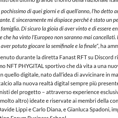
o pochissimo di quei giorni e di quell’anno, l’ho dett
ante. E sinceramente mi dispiace perché è stato un 
amiglia. Di sicuro la gioia di aver vinto e di essere e
ne che ha vinto l’Europeo non saranno mai cancellati
aver potuto giocare la semifinale e la finale
“, ha am
enuto durante la diretta Fanast RFT su Discord ris
primo NFT PHYGITAL sportivo che dà vita a una n
 quello digitale, nato dall’idea di avvicinare in m
alcio alla nuova realtà digital sempre più presen
isti del progetto – attraverso experience esclusive
 molto altro) ideate e riservate ai membri della 
avide Lippi e Carlo Diana, e Gianluca Spadoni, i
tion Forum Business School.