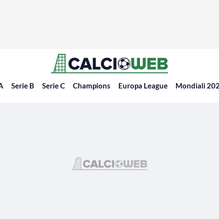
 A
Serie B
Serie C
Champions
Europa League
Mondiali 20