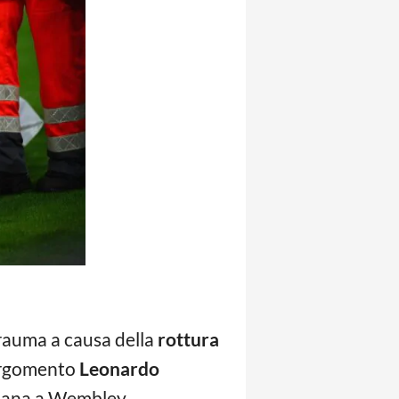
trauma a causa della
rottura
l’argomento
Leonardo
aliana a Wembley.