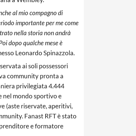
o anche al mio compagno di
periodo importante per me come
ntrato nella storia non andrà
. Poi dopo qualche mese è
messo Leonardo Spinazzola.
ervata ai soli possessori
uova community pronta a
aniera privilegiata 4.444
te nel mondo sportivo e
 (aste riservate, aperitivi,
community. Fanast RFT è stato
mprenditore e formatore