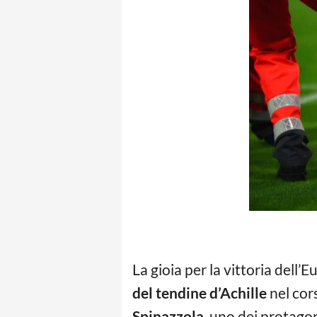
La gioia per la vittoria dell
del tendine d’Achille
nel cors
Spinazzola
, uno dei protagon