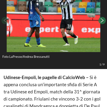
Foto LaPresse/Andrea Bressanutti
A
1
/
9
Udinese-Empoli, le pagelle di CalcioWeb –
Si è
appena conclusa un’importante sfida di Serie A
tra Udinese ed Empoli, match della 31^ giornata
di campionato. Friulani che vincono 3-2 con i gol
casalinghi di Mandragora e doppietta di De Paul,