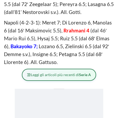
5.5 (dal 72′ Zeegelaar 5); Pereyra 6.5; Lasagna 6.5
(dall’81’ Nestorovski s.v.). All. Gotti.
Napoli (4-2-3-1): Meret 7; Di Lorenzo 6, Manolas
6 (dal 16′ Maksimovic 5.5),
Rrahmani 4
(dal 46′
Mario Rui 6.5),
Hysaj 5.5; Ruiz 5.5 (dal 68′ Elmas
6),
Bakayoko 7;
Lozano 6.5, Zielinski 6.5 (dal 92′
Demme s.v.), Insigne 6.5; Petagna 5.5 (dal 68′
Llorente 6). All. Gattuso.
Leggi gli articoli più recenti di
Serie A