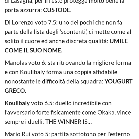
di Lasagna, per il resto protegge molto bene la
porta azzurra:
CUSTODE
.
Di Lorenzo voto 7.5: uno dei pochi che non fa
parte della lista degli ‘scontenti’, ci mette come al
solito il cuore ed anche discreta qualità:
UMILE
COME IL SUO NOME.
Manolas voto 6: sta ritrovando la migliore forma
e con Koulibaly forma una coppia affidabile
nonostante le difficoltà della squadra:
YOUGURT
GRECO.
Koulibaly
voto 6.5: duello incredibile con
l’avversario forte fisicamente come Okaka, vince
sempre i duelli: THE WINNER IS…
Mario Rui voto 5: partita sottotono per l’esterno