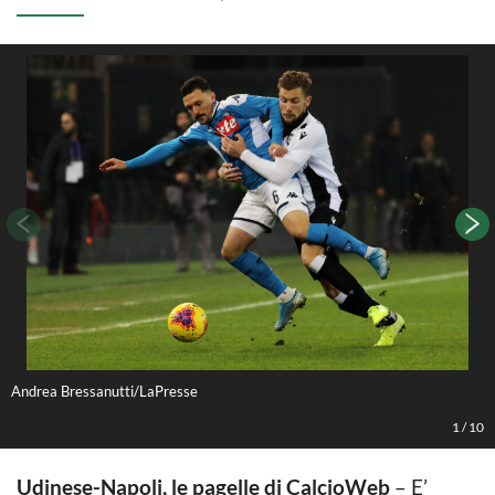
Andrea Bressanutti/LaPresse
F
1
/
10
Udinese-Napoli, le pagelle di CalcioWeb
– E’