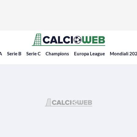
 A
Serie B
Serie C
Champions
Europa League
Mondiali 20