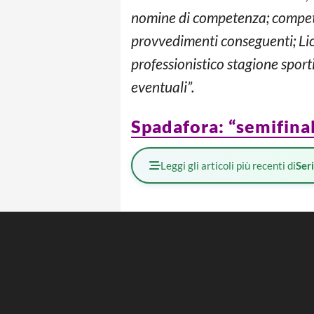
nomine di competenza; competiz
provvedimenti conseguenti; Li
professionistico stagione sport
eventuali”.
Spadafora: “semifinal
Leggi gli articoli più recenti di
Ser