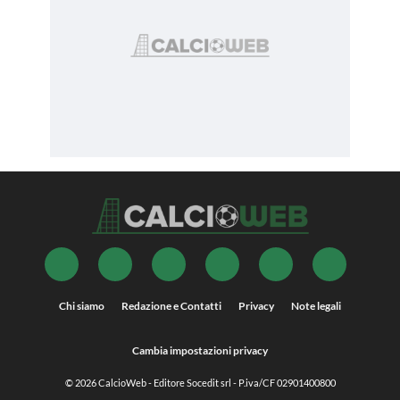
Chi siamo
Redazione e Contatti
Privacy
Note legali
Cambia impostazioni privacy
© 2026
CalcioWeb
- Editore Socedit srl - P.iva/CF 02901400800