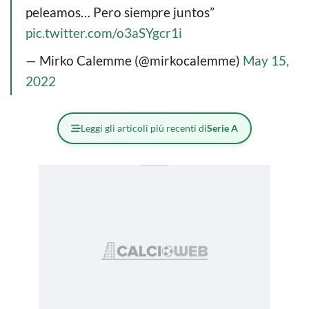
peleamos… Pero siempre juntos”
pic.twitter.com/o3aSYgcr1i
— Mirko Calemme (@mirkocalemme)
May 15,
2022
Leggi gli articoli più recenti di
Serie A