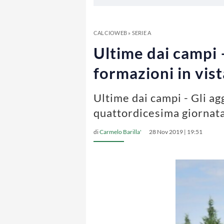
CALCIOWEB
»
SERIE A
Ultime dai campi –
formazioni in vist
Ultime dai campi - Gli ag
quattordicesima giornata
di
Carmelo Barilla'
28 Nov 2019 | 19:51