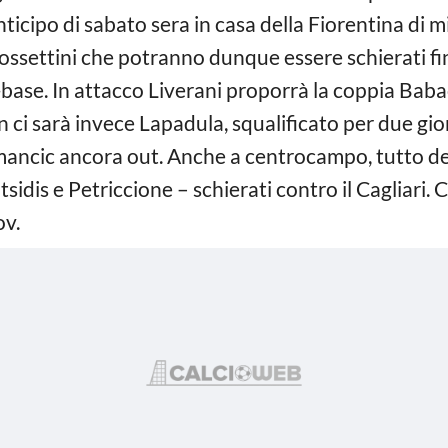
anticipo di sabato sera in casa della Fiorentina di 
ettini che potranno dunque essere schierati fin d
ase. In attacco Liverani proporrà la coppia Baba
 ci sarà invece Lapadula, squalificato per due gio
ancic ancora out. Anche a centrocampo, tutto dec
htsidis e Petriccione – schierati contro il Cagliar
ov.