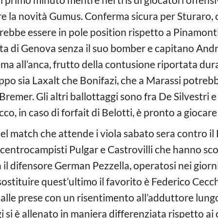
e la novità Gumus. Conferma sicura per Sturaro, c
trebbe essere in pole position rispetto a Pinamonti
erta di Genova senza il suo bomber e capitano Andr
ma all’anca, frutto della contusione riportata dura
ppo sia Laxalt che Bonifazi, che a Marassi potrebb
 Bremer. Gli altri ballottaggi sono fra De Silvestri 
o, in caso di forfait di Belotti, è pronto a giocare
del match che attende i viola sabato sera contro i
 centrocampisti Pulgar e Castrovilli che hanno sco
il difensore German Pezzella, operatosi nei giorni
ostituire quest’ultimo il favorito è Federico Cecc
alle prese con un risentimento all’adduttore lungo
gi si è allenato in maniera differenziata rispetto 