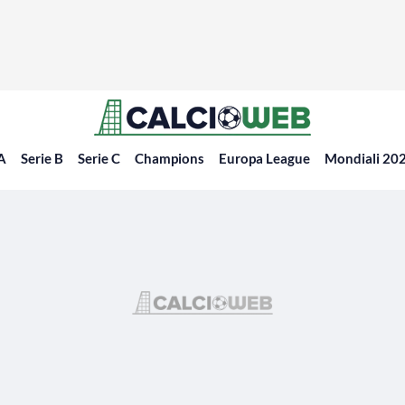
 A
Serie B
Serie C
Champions
Europa League
Mondiali 20