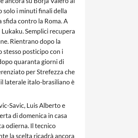
re ancora su Borja Valero al
olo i minuti finali della
la sfida contro la Roma. A
n Lukaku. Semplici recupera
one. Rientrano dopo la
o stesso posticipo con i
 dopo quaranta giorni di
ferenziato per Strefezza che
 laterale italo-brasiliano è
ic-Savic, Luis Alberto e
erta di domenica in casa
a odierna. Il tecnico
te la scelta ricadrà ancora