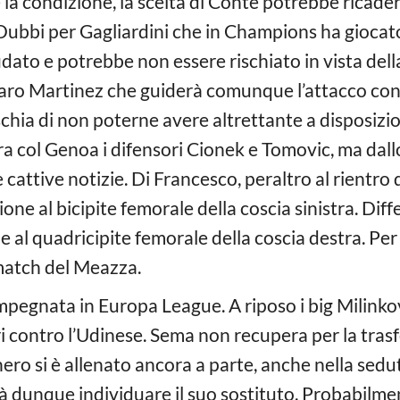
 la condizione, la scelta di Conte potrebbe ricade
Dubbi per Gagliardini che in Champions ha giocato s
iffidato e potrebbe non essere rischiato in vista del
utaro Martinez che guiderà comunque l’attacco co
chia di non poterne avere altrettante a disposizi
ra col Genoa i difensori Cionek e Tomovic, ma dall
cattive notizie. Di Francesco, peraltro al rientro
ione al bicipite femorale della coscia sinistra. Dif
al quadricipite femorale della coscia destra. Per il
 match del Meazza.
mpegnata in Europa League. A riposo i big Milinkov
i contro l’Udinese. Sema non recupera per la trasf
nero si è allenato ancora a parte, anche nella sedut
à dunque individuare il suo sostituto. Probabilmen