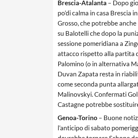
Brescia-Atalanta
– Dopo gior
po’di calma in casa Brescia in
Grosso, che potrebbe anche c
su Balotelli che dopo la puni
sessione pomeridiana a Zingon
attacco rispetto alla partita
Palomino (o in alternativa Masi
Duvan Zapata resta in riabili
come seconda punta allargata v
Malinovskyi. Confermati Goll
Castagne potrebbe sostituir
Genoa-Torino
– Buone notizi
l’anticipo di sabato pomeriggi
dovrebbe tornare Schone dal p