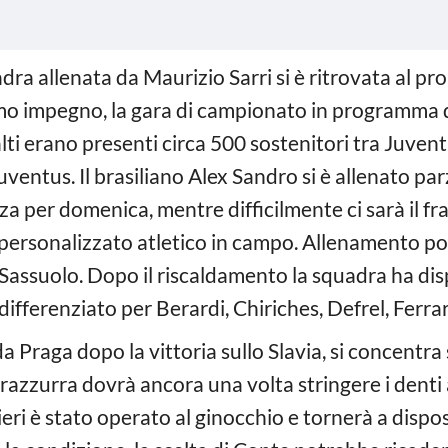
dra allenata da Maurizio Sarri si è ritrovata al pr
simo impegno, la gara di campionato in programma 
alti erano presenti circa 500 sostenitori tra Juvent
Juventus. Il brasiliano Alex Sandro si è allenato p
za per domenica, mentre difficilmente ci sarà il f
personalizzato atletico in campo. Allenamento po
 Sassuolo. Dopo il riscaldamento la squadra ha dis
ifferenziato per Berardi, Chiriches, Defrel, Ferrar
da Praga dopo la vittoria sullo Slavia, si concentra
erazzurra dovrà ancora una volta stringere i denti
 ieri è stato operato al ginocchio e tornerà a dispo