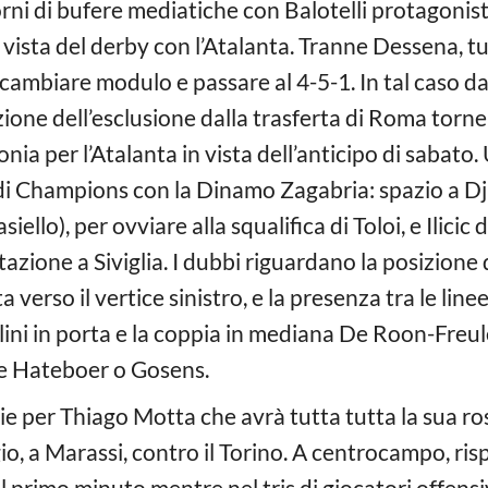
ni di bufere mediatiche con Balotelli protagonist
 vista del derby con l’Atalanta. Tranne Dessena, tu
ambiare modulo e passare al 4-5-1. In tal caso da
zione dell’esclusione dalla trasferta di Roma torn
ia per l’Atalanta in vista dell’anticipo di sabato.
 di Champions con la Dinamo Zagabria: spazio a Djim
ello), per ovviare alla squalifica di Toloi, e Ilicic d
tazione a Siviglia. I dubbi riguardano la posizione 
erso il vertice sinistro, e la presenza tra le linee
ini in porta e la coppia in mediana De Roon-Freule
e Hateboer o Gosens.
e per Thiago Motta che avrà tutta tutta la sua ro
o, a Marassi, contro il Torino. A centrocampo, risp
rimo minuto mentre nel tris di giocatori offensivi