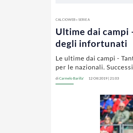
CALCIOWEB
»
SERIE A
Ultime dai campi –
degli infortunati
Le ultime dai campi - Tan
per le nazionali. Success
di
Carmelo Barilla'
12 Ott 2019 | 21:03