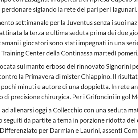
fa perdonare siglando la rete del pari per i lagunari.
nto settimanale per la Juventus senza i suoi nazi
attinata la terza e ultima seduta prima dei due gio
amani i giocatori sono stati impegnati in una serie d
s Training Center della Continassa martedì pomeri
iocata sul manto erboso del rinnovato Signorini pe
ntro la Primavera di mister Chiappino. Il risultato
pochi minuti e autore di una doppietta. In rete an
 di precisione chirurgica. Per i Grifoncini in gol M
 ad allenarsi oggi a Collecchio con una seduta mat
o seguiti da partite a tema in porzione ridotta de
 Differenziato per Darmian e Laurini, assenti Corn