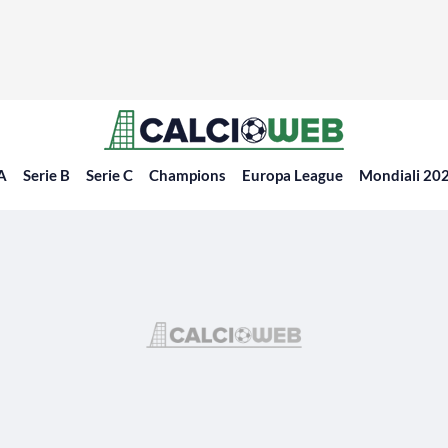
 A
Serie B
Serie C
Champions
Europa League
Mondiali 20