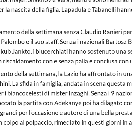
r la nascita della figlia. Lapadula e Tabanelli h
amento della settimana senza Claudio Ranieri per 
alombo e il suo staff. Senza i nazionali Bartosz 
akub Jankto, i blucerchiati hanno sostenuto una se
n riscaldamento con e senza palla e conclusa con u
ento della settimana, la Lazio ha affrontato in un
ni. La sfida in famiglia, andata in scena questa m
r i biancocelesti di mister Inzaghi. Senza i 9 nazio
bloccato la partita con Adekanye poi ha dilagato con 
grandi per l’occasione e autore di una bella prest
colpo al polpaccio, rimediato in questi giorni in 