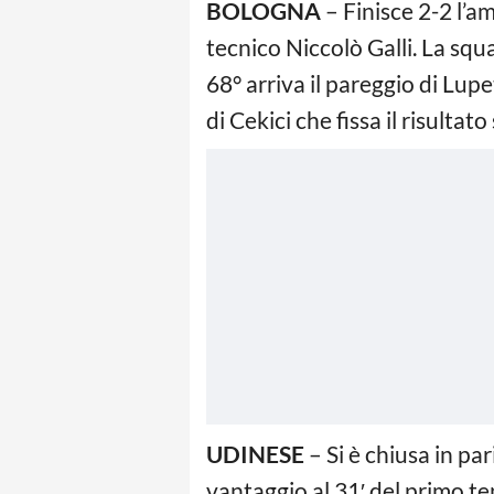
BOLOGNA
– Finisce 2-2 l’a
tecnico Niccolò Galli. La squ
68° arriva il pareggio di Lupe
di Cekici che fissa il risultato 
UDINESE
– Si è chiusa in pa
vantaggio al 31′ del primo te