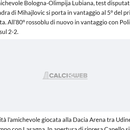
michevole Bologna-Olimpija Lubiana, test disputa
adra di Mihajlovic si porta in vantaggio al 5° del p
ta. All’80° rossoblu di nuovo in vantaggio con Poli,
sul 2-2.
rità l’amichevole giocata alla Dacia Arena tra Udine
mpo con Lasagna. In apertura di ripresa Capello si