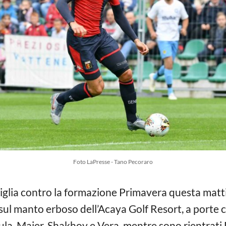
Foto LaPresse - Tano Pecoraro
glia contro la formazione Primavera questa mattin
, sul manto erboso dell’Acaya Golf Resort, a porte
ula, Majer, Sha
khov e Vera, mentre sono rientrati 