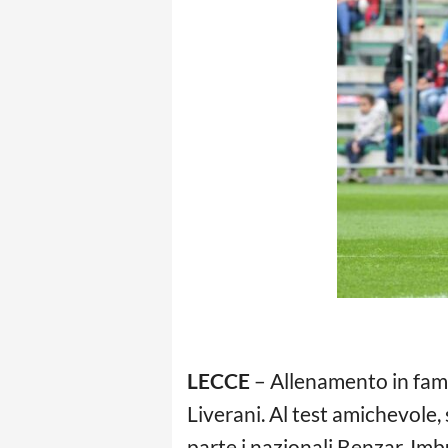
LECCE
– Allenamento in fami
Liverani. Al test amichevole
parte i nazionali Benzar, Imb