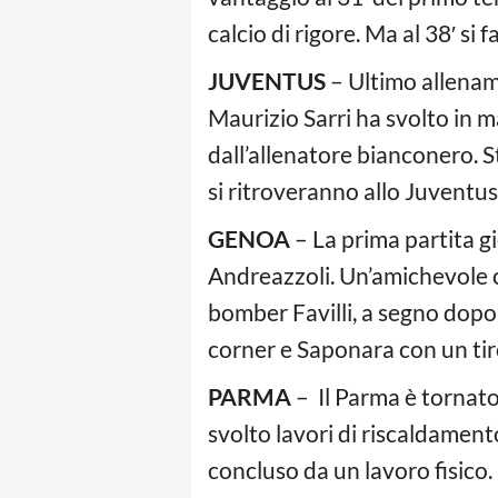
calcio di rigore. Ma al 38′ si 
JUVENTUS
– Ultimo allename
Maurizio Sarri ha svolto in m
dall’allenatore bianconero. St
si ritroveranno allo Juventu
GENOA
– La prima partita g
Andreazzoli. Un’amichevole co
bomber Favilli, a segno dopo 
corner e Saponara con un tiro
PARMA
– Il Parma è tornato
svolto lavori di riscaldament
concluso da un lavoro fisico.