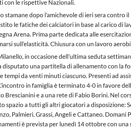
 con le rispettive Nazionali.
po stamane dopo l’amichevole di ieri sera contro i
ito le fatiche dei calciatori in base al carico di la
egna Arena. Prima parte dedicata alle esercitazioni
marsi sull’elasticità. Chiusura con un lavoro aerobi
lanello, in occasione dell’ultima seduta settimana
ha disputato una partitella di allenamento con la 
tre tempi da venti minuti ciascuno. Presenti ad ass
’incontro in famiglia è terminato 4-0 in favore dell
o Brescianini e a una rete di Fabio Borini. Nel cors
 spazio a tutti gli altri giocatori a disposizione:
anzo, Palmieri, Grassi, Angeli e Cattaneo. Domani 
llenamenti è prevista per lunedì 14 ottobre con un