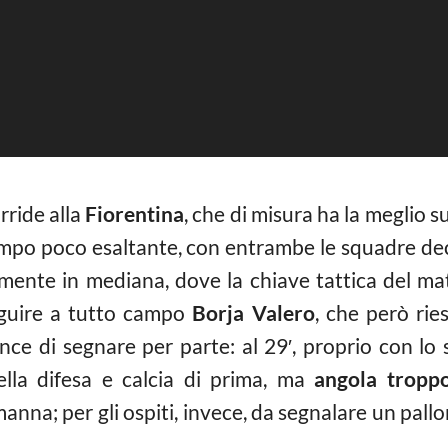
rride alla
Fiorentina
, che di misura ha la meglio 
tempo poco esaltante, con entrambe le squadre d
lmente in mediana, dove la chiave tattica del ma
eguire a tutto campo
Borja Valero
, che però rie
e di segnare per parte: al 29′, proprio con lo s
lla difesa e calcia di prima, ma
angola tropp
amanna; per gli ospiti, invece, da segnalare un pall