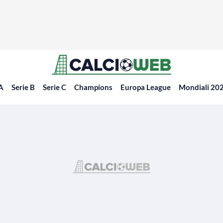
 A
Serie B
Serie C
Champions
Europa League
Mondiali 20