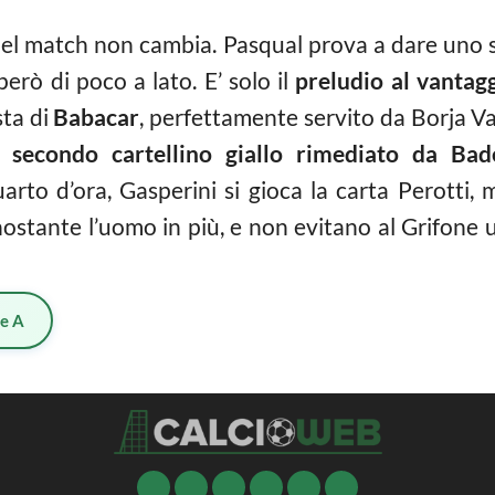
o del match non cambia. Pasqual prova a dare un
però di poco a lato. E’ solo il
preludio al vantagg
sta di
Babacar
, perfettamente servito da Borja Val
el
secondo cartellino giallo rimediato da Bade
to d’ora, Gasperini si gioca la carta Perotti, ma
nostante l’uomo in più, e non evitano al Grifone
ie A