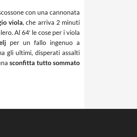
o scossone con una cannonata
io viola
, che arriva 2 minuti
ero. Al 64′ le cose per i viola
lj
per un fallo ingenuo a
 gli ultimi, disperati assalti
 una
sconfitta tutto sommato