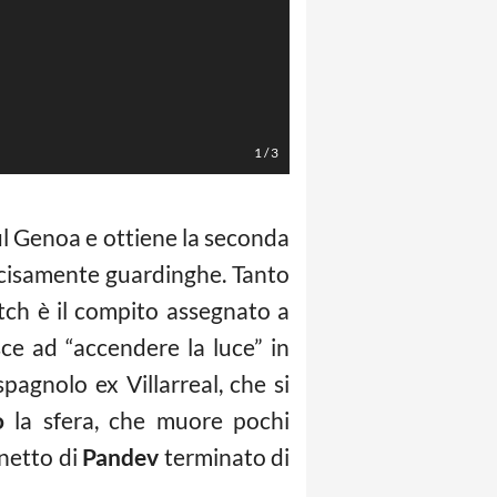
Lapresse
1
/
3
sul Genoa e ottiene la seconda
ecisamente guardinghe. Tanto
tch è il compito assegnato a
sce ad “accendere la luce” in
pagnolo ex Villarreal, che si
o
la sfera, che muore pochi
onetto di
Pandev
terminato di