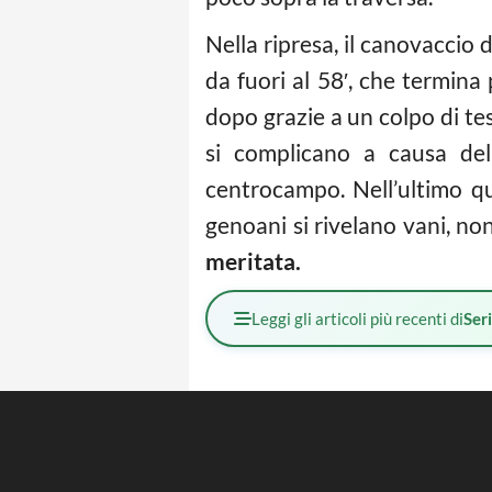
Nella ripresa, il canovacci
da fuori al 58′, che termina 
dopo grazie a un colpo di te
si complicano a causa d
centrocampo. Nell’ultimo quar
genoani si rivelano vani, no
meritata.
Leggi gli articoli più recenti di
Ser