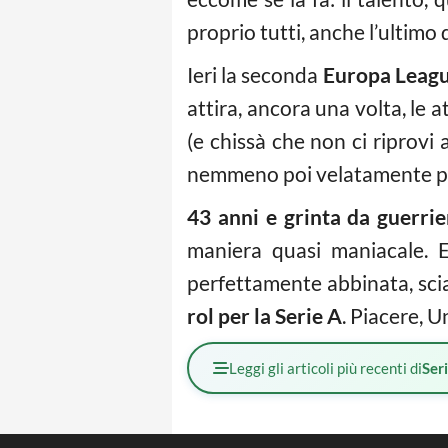
proprio tutti, anche l’ultimo 
Ieri la seconda
Europa Leag
attira, ancora una volta, le a
(e chissà che non ci riprovi 
nemmeno poi velatamente pe
43 anni e grinta da guerri
maniera quasi maniacale. E
perfettamente abbinata, sci
rol per la Serie A
. Piacere, U
Leggi gli articoli più recenti di
Ser