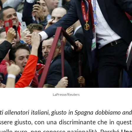
LaPresse/Reuters
i allenatori italiani, giusto in Spagna dobbiamo and
ere giusto, con una discriminante che in questo
 quello puro, non conosce nazionalità. Perché
Una