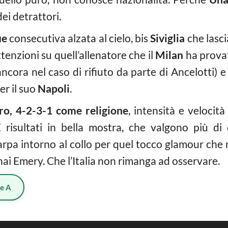
dei detrattori.
ue
consecutiva alzata al cielo, bis
Siviglia
che lasci
ttenzioni su quell’allenatore che il
Milan
ha provat
ancora nel caso di rifiuto da parte di Ancelotti) 
r il suo
Napoli
.
ero, 4-2-3-1 come religione
, intensità e velocità
 risultati in bella mostra, che valgono più di
arpa intorno al collo per quel tocco glamour che
nai Emery. Che l’Italia non rimanga ad osservare.
ie A