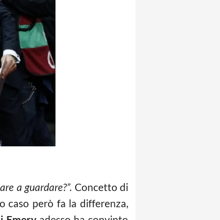
are a guardare?”.
Concetto di
 caso però fa la differenza,
i Emery
adesso ha convinto