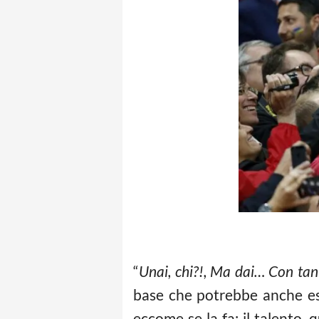
“
Unai, chi?!, Ma dai… Con tant
base che potrebbe anche ess
eccome se la fa: il talento,