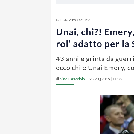
CALCIOWEB
»
SERIE A
Unai, chi?! Emery
rol’ adatto per la
43 anni e grinta da guerr
ecco chi è Unai Emery, co
di
Nino Caracciolo
28 Mag 2015 | 11:38