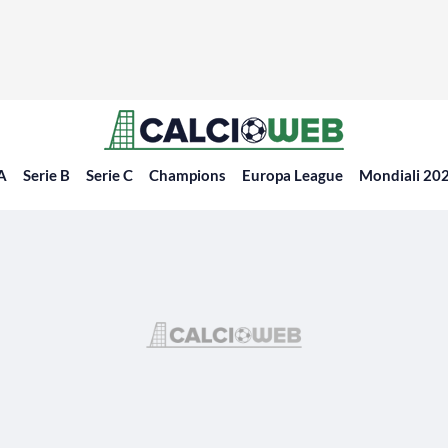
 A
Serie B
Serie C
Champions
Europa League
Mondiali 20