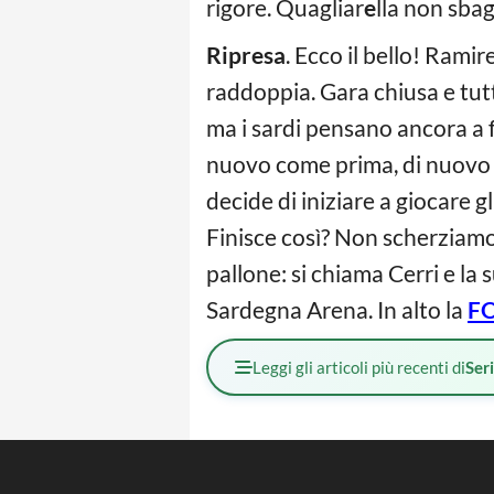
rigore. Quagliar
e
lla non sbag
Ripresa
. Ecco il bello! Rami
raddoppia. Gara chiusa e tutt
ma i sardi pensano ancora a f
nuovo come prima, di nuovo 
decide di iniziare a giocare g
Finisce così? Non scherziamo
pallone: si chiama Cerri e la
Sardegna Arena. In alto la
F
Leggi gli articoli più recenti di
Ser