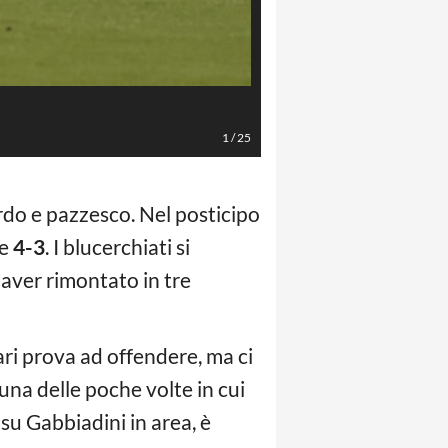
Foto LaPresse/Tocco Alessandro
1
/
25
rdo e pazzesco. Nel posticipo
ce
4-3
. I blucerchiati si
 aver rimontato in tre
iari prova ad offendere, ma ci
una delle poche volte in cui
 su Gabbiadini in area, è