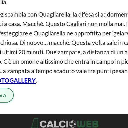
lia.
rez scambia con Quagliarella, la difesa si addorment
i a casa. Macché. Questo Cagliari non molla mai. I
esteggiare e Quagliarella ne approfitta per ‘gelar
chiusa. Di nuovo… macché. Questa volta sale in 
li ultimi 20 minuti. Due zampate, a distanza di un at
. C’è un omone altissimo che entra in campo in pi
 sua zampata a tempo scaduto vale tre punti pesant
OTOGALLERY
.
ie A