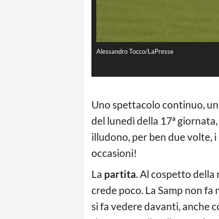
Alessandro Tocco/LaPresse
Uno spettacolo continuo, una
del lunedì della 17ª giornata
illudono, per ben due volte, 
occasioni!
La
partita
. Al cospetto della
crede poco. La Samp non fa mo
si fa vedere davanti, anche c