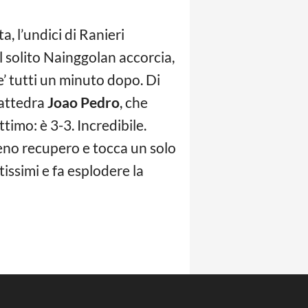
a, l’undici di Ranieri
l solito Nainggolan accorcia,
e’ tutti un minuto dopo. Di
cattedra
Joao Pedro
, che
timo: è 3-3. Incredibile.
eno recupero e tocca un solo
issimi e fa esplodere la