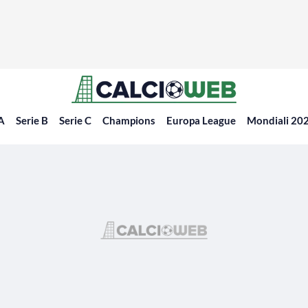
 A
Serie B
Serie C
Champions
Europa League
Mondiali 20