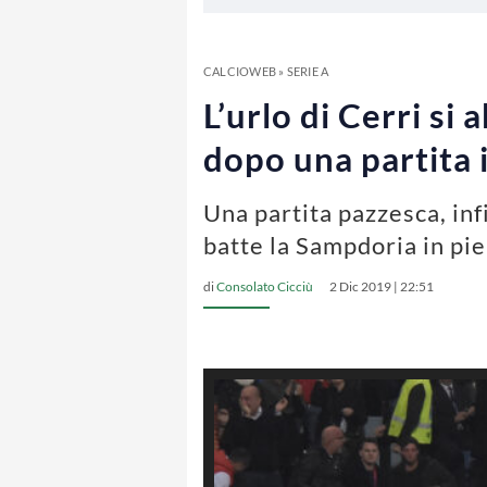
CALCIOWEB
»
SERIE A
L’urlo di Cerri si
dopo una partita 
Una partita pazzesca, infi
batte la Sampdoria in pi
di
Consolato Cicciù
2 Dic 2019 | 22:51