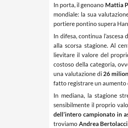
In porta, il genoano
Mattia P
mondiale: la sua valutazion
portiere pontino supera Han
In difesa, continua l’ascesa 
alla scorsa stagione. Al ce
lievitare il valore del propr
costoso della categoria, ov
una valutazione di
26 milion
fatto registrare un aumento
In mediana, la stagione s
sensibilmente il proprio val
dell’intero campionato in a
troviamo
Andrea Bertolacci