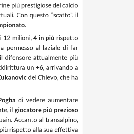
rine più prestigiose del calcio
tuali. Con questo “scatto”, il
ampionato
.
i 12 milioni,
4 in più
rispetto
a permesso al laziale di far
 il difensore attualmente più
addirittura un
+6
, arrivando a
Zukanovic
del Chievo, che ha
Pogba
di vedere aumentare
te, il
giocatore più prezioso
uain. Accanto al transalpino,
più rispetto alla sua effettiva