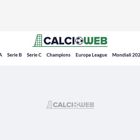
 A
Serie B
Serie C
Champions
Europa League
Mondiali 20