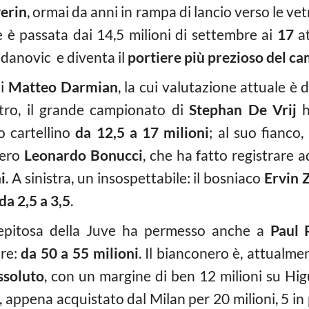
erin
, ormai da anni in rampa di lancio verso le vet
e è
passata dai 14,5 milioni di settembre ai
17
at
danovic e diventa il
portiere più prezioso del c
di
Matteo Darmian
, la cui valutazione attuale è d
ntro, il grande campionato di
Stephan De Vrij
h
io cartellino
da 12,5 a 17 milioni
; al suo fianco,
vero
Leonardo Bonucci
, che ha fatto registrare 
i
. A sinistra, un insospettabile: il bosniaco
Ervin 
da 2,5 a 3,5
.
trepitosa della Juve ha permesso anche a
Paul 
ore:
da 50 a 55 milioni
. Il bianconero è, attualmen
ssoluto
, con un margine di ben 12 milioni su Hig
, appena acquistato dal Milan per 20 milioni, 5 in 