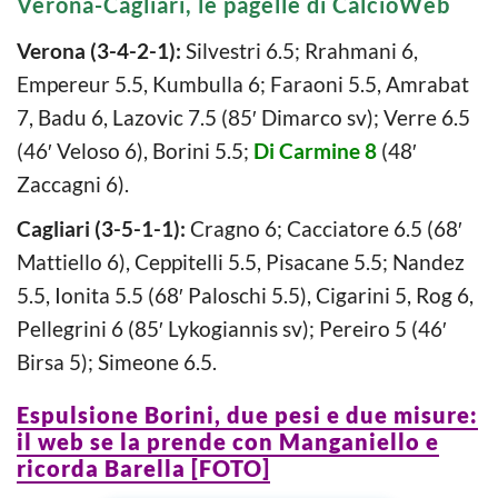
Verona-Cagliari, le pagelle di CalcioWeb
Verona (3-4-2-1):
Silvestri 6.5; Rrahmani 6,
Empereur 5.5, Kumbulla 6; Faraoni 5.5, Amrabat
7, Badu 6, Lazovic 7.5 (85′ Dimarco sv); Verre 6.5
(46′ Veloso 6), Borini 5.5;
Di Carmine 8
(48′
Zaccagni 6).
Cagliari (3-5-1-1):
Cragno 6; Cacciatore 6.5 (68′
Mattiello 6), Ceppitelli 5.5, Pisacane 5.5; Nandez
5.5, Ionita 5.5 (68′ Paloschi 5.5), Cigarini 5, Rog 6,
Pellegrini 6 (85′ Lykogiannis sv); Pereiro 5 (46′
Birsa 5); Simeone 6.5.
Espulsione Borini, due pesi e due misure:
il web se la prende con Manganiello e
ricorda Barella [FOTO]